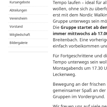
Tempo laufen – ideal für al
Kursangebote
wollen, ohne sich zu überf
Abteilungen
erst mit dem Nordic Walkin
Vereinsheim
Gruppe unterwegs sein möc
Vorstand
Die
Gruppe startet ab dem 
immer mittwochs ab 17.0
Mitgliedschaft
Breitenbach. Eine vorherig
Bildergalerie
einfach vorbeikommen un
Für Fortgeschrittene und d
Tempo unterwegs sein wolle
Montagabends um 17.30 U
Leckenweg.
Bewegung an der frischen L
gemeinsamer Spaß an der 
Gruppen im Vordergrund.
Wir freuen uns auf viele ne