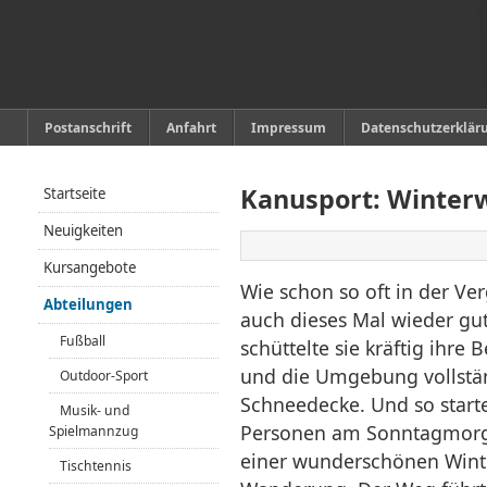
Postanschrift
Anfahrt
Impressum
Datenschutzerklär
Kanusport: Winter
Startseite
Neuigkeiten
Kursangebote
Wie schon so oft in der Ve
Abteilungen
auch dieses Mal wieder gut
Fußball
schüttelte sie kräftig ihr
und die Umgebung vollstän
Outdoor-Sport
Schneedecke. Und so starte
Musik- und
Personen am Sonntagmorg
Spielmannzug
einer wunderschönen Winte
Tischtennis