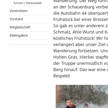
Wanderung. Der Weg führte
Turnen / Fitnesswelt
an der Schauenburg vorbe
Vereinsheim
die Autobahn 44 überquert 
Frühstück bei einer Brotzei
Vorstand
So gab es unter anderem z
Mitgliedschaft
Schmalz, Ahle Wurst und Kä
Bildergalerie
köstliches Frühstück! Wir h
verlängert aber unser Ziel
Wanderung fortsetzen. Un
Hohen Gras. Hierbei stapft
der Truppe unermüdlich vo
Berg hinauf. Das war eine 
Respekt!